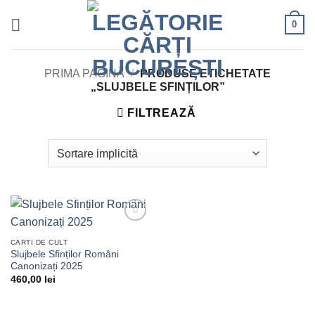
Skip
0
to
content
PRIMA PAGINĂ
/
PRODUSE ETICHETATE
„SLUJBELE SFINȚILOR”
FILTREAZĂ
Adaugă
în lista
CARTI DE CULT
de
Slujbele Sfinților Români
dorințe
Canonizați 2025
460,00
lei