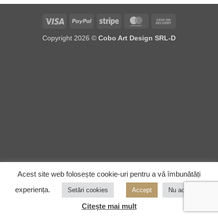
Visa
PayPal
Stripe
MasterCard
Cash
On
Copyright 2026 ©
Cobo Art Design SRL-D
Delivery
Acest site web folosește cookie-uri pentru a vă îmbunătăți
experiența.
Setări cookies
Accept
Nu accept
Citește mai mult