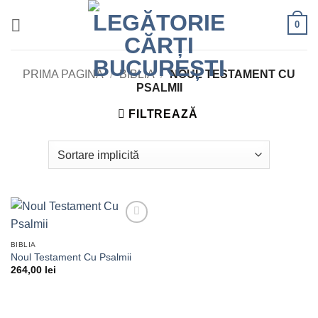
Skip
0
to
content
PRIMA PAGINĂ
/
BIBLIA
/
NOUL TESTAMENT CU
PSALMII
FILTREAZĂ
Adaugă
în lista
BIBLIA
de
Noul Testament Cu Psalmii
dorințe
264,00
lei