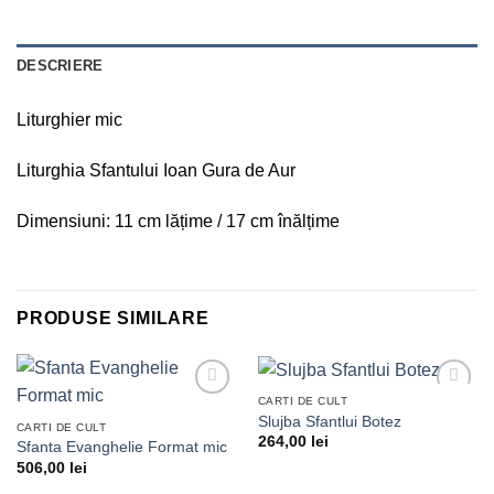
DESCRIERE
Liturghier mic
Liturghia Sfantului Ioan Gura de Aur
Dimensiuni: 11 cm lățime / 17 cm înălțime
PRODUSE SIMILARE
CARTI DE CULT
Adaugă
Adaugă
Slujba Sfantlui Botez
în lista
în lista
CARTI DE CULT
264,00
lei
de
de
Sfanta Evanghelie Format mic
dorințe
dorințe
506,00
lei